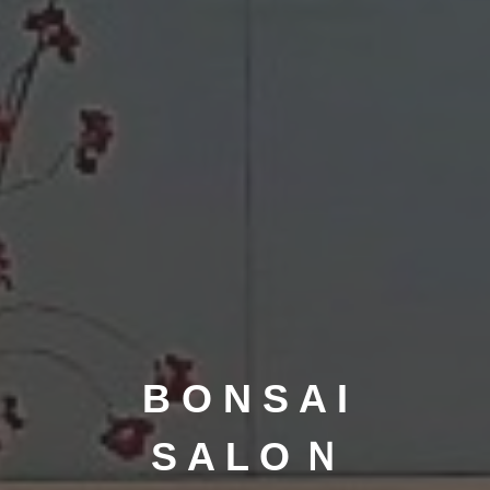
B O N S A I
S A L O Ｎ